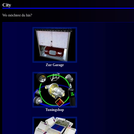
City
Wo möchtest du hin?
Zur Garage
Tuningshop